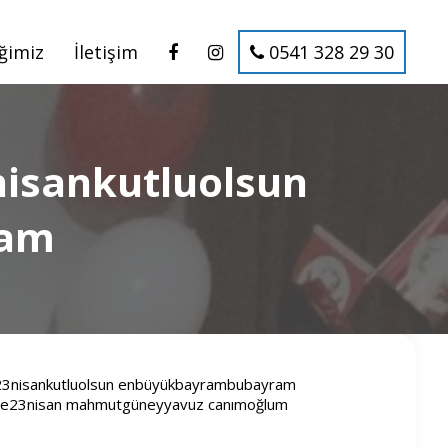
iğimiz
İletişim
0541 328 29 30
nisankutluolsun
ram
 23nisankutluolsun enbüyükbayrambubayram
evde23nisan mahmutgüneyyavuz canımoğlum