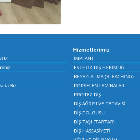
Hizmetlerimiz
AVUZ
İMPLANT
rimiz
ESTETİK DİŞ HEKİMLİĞİ
BEYAZLATMA (BLEACHİNG)
ada Biz
PORSELEN LAMİNALAR
PROTEZ DİŞ
DİŞ AĞRISI VE TEDAVİSİ
DİŞ DOLGUSU
DİŞ TAŞI (TARTAR)
DİŞ HASSASİYETİ
AĞIZ VE DİŞ BAKIMI