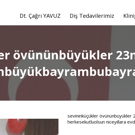
Dt. Çağrı YAVUZ
Diş Tedavilerimiz
Klin
er övününbüyükler 23
nbüyükbayrambubay
sevininküçükler övününbüyükler
herkesekutluolsun niceyıllara 