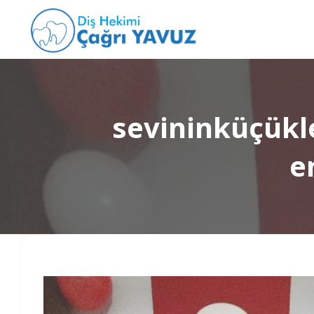
sevininküçükl
e